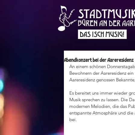
Abendkonzert bei der Aareresidenz
An einem schönen Donnerstagabe
Bewohnern der Aareresidenz ein K
Aareresidenz genossen Bekannte
Es bereitet uns immer wieder gro
Musik sprechen zu lassen. Die Dar
modernen Melodien, die das Publ
entspannte Atmosphäre und die 
bei.