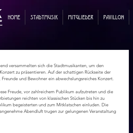
HOME
STADTMUSIK
MITGLIEDER
PAVILLON
nd versammelten sich die Stadtmusikanten, um den 
onzert zu präsentieren. Auf der schattigen Rückseite der 
, Freunde und Bewohner ein abwechslungsreiches Konzert.
sse Freude, vor zahlreichem Publikum aufzutreten und die 
bietungen reichten von klassischen Stücken bis hin zu 
ikum begeisterten und zum Mitklatschen einluden. Die 
angenehme Abendluft trugen zur gelungenen Veranstaltung 