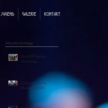
JUGEND
GALERIE
KONTAKT
Aktuelle Einträge
Die EMF-Helfer-
Challenge
Eidgenössisches
Musikfest 2026
Auf nach Biel