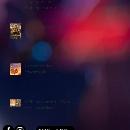
Legenden am
Frühlingskonzert
„Gipfelstürmer“ Martin
Lehmann
Legenden der
Stadtmusik
Frühlingskonzert «Mythen
und Legenden»