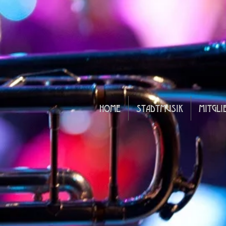
HOME
STADTMUSIK
MITGLI