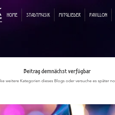
HOME
STADTMUSIK
MITGLIEDER
PAVILLON
Beitrag demnächst verfügbar
ke weitere Kategorien dieses Blogs oder versuche es später n