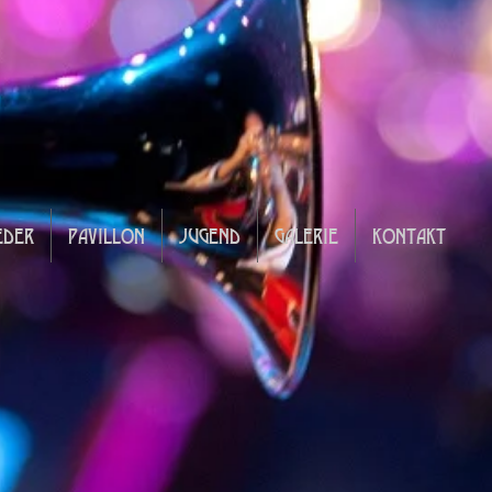
EDER
PAVILLON
JUGEND
GALERIE
KONTAKT