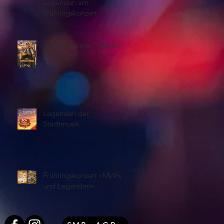
Legenden am
Frühlingskonzert
„Gipfelstürmer“ Martin
Lehmann
Legenden der
Stadtmusik
Frühlingskonzert «Mythen
und Legenden»