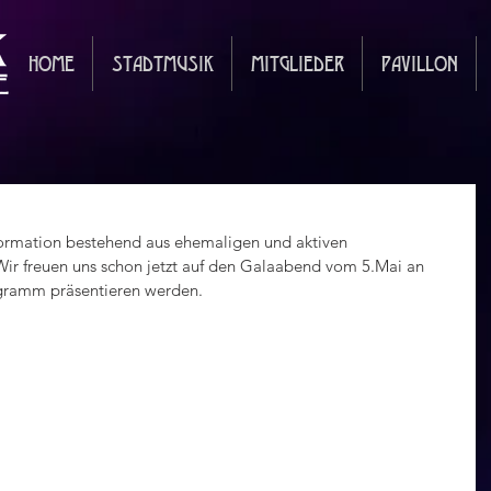
HOME
STADTMUSIK
MITGLIEDER
PAVILLON
ormation bestehend aus ehemaligen und aktiven 
 Wir freuen uns schon jetzt auf den Galaabend vom 5.Mai an 
gramm präsentieren werden.