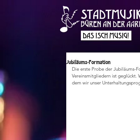
Jubiläums-Formation
Die erste Probe der Jubiläums-F
Vereinsmitgliedern ist geglückt.
dem wir unser Unterhaltungspro