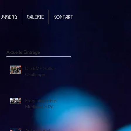
JUGEND
GALERIE
KONTAKT
Aktuelle Einträge
Die EMF-Helfer-
Challenge
Eidgenössisches
Musikfest 2026
Auf nach Biel